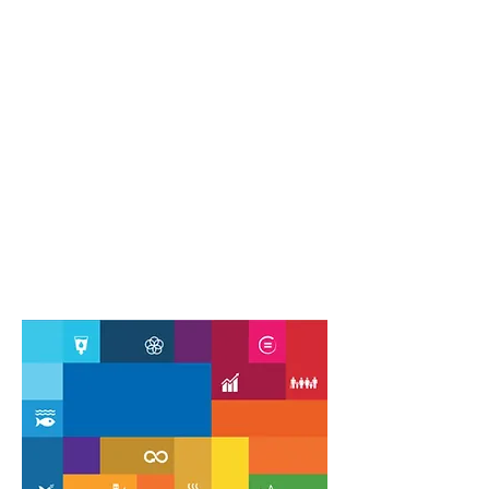
La mise en avant de la Femme
d'Affaires
Ce réseau met en avant la Femme et la
situe au coeur du progrès et de la
pérennité d'une société. Dans ce
contexte, FAME soutient toute initiative
entrepreneuriale portée par les Femmes
rurales et leurs filles dans une démarche
de Développement Durable et
Responsable.