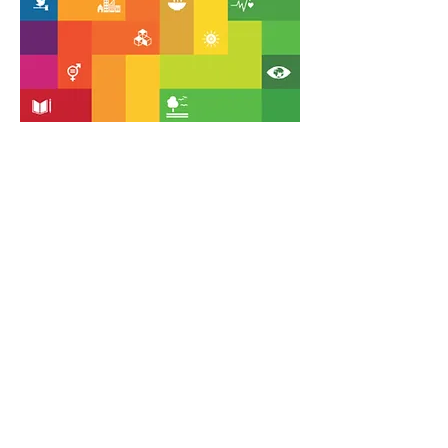
NOS 5 AXES
La mise en avant de la Femme
d'Affaires
Cet appui puise dans différentes
ressources dont le réseau dispose, et se
concrétise particulièrement à travers un
accompagnement, par des
professionnels, en Développement
Personnel et en Management pour
assurer un changement durable et
pérenne, clé d'amorce d'une