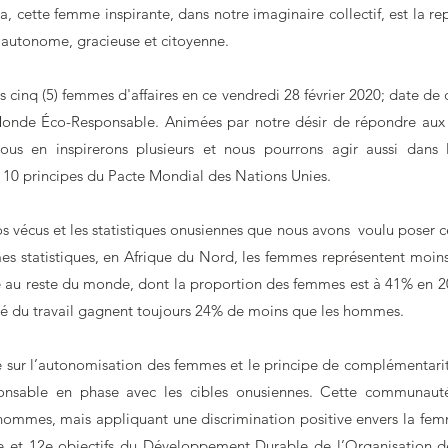
, cette femme inspirante, dans notre imaginaire collectif, est la rep
 autonome, gracieuse et citoyenne.
s cinq (5) femmes d'affaires en ce vendredi 28 février 2020; date de
onde Éco-Responsable. Animées par notre désir de répondre aux
us en inspirerons plusieurs et nous pourrons agir aussi dans 
0 principes du Pacte Mondial des Nations Unies.
os vécus et les statistiques onusiennes que nous avons voulu poser ce
es statistiques, en Afrique du Nord, les femmes représentent moin
é au reste du monde, dont la proportion des femmes est à 41% en 2
é du travail gagnent toujours 24% de moins que les hommes.
le sur l’autonomisation des femmes et le principe de complémentarit
onsable en phase avec les cibles onusiennes. Cette communauté 
s hommes, mais appliquant une discrimination positive envers la f
e et 12e objectifs du Développement Durable de l’Organisation d