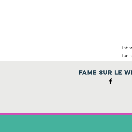
Tabar
Tunis
s
fame sur le w